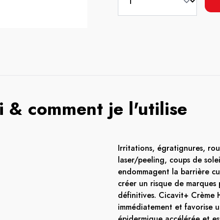
 & comment je l'utilise
Irritations, égratignures, ro
laser/peeling, coups de solei
endommagent la barrière cu
créer un risque de marques 
définitives. Cicavit+ Crème 
immédiatement et favorise u
épidermique accélérée et est