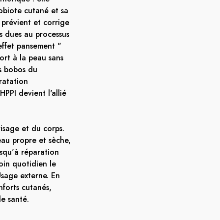
robiote cutané et sa
prévient et corrige
s dues au processus
effet pansement "
rt à la peau sans
ts bobos du
ratation
PPI devient l'allié
visage et du corps.
eau propre et sèche,
usqu'à réparation
soin quotidien le
Usage externe. En
nforts cutanés,
e santé.