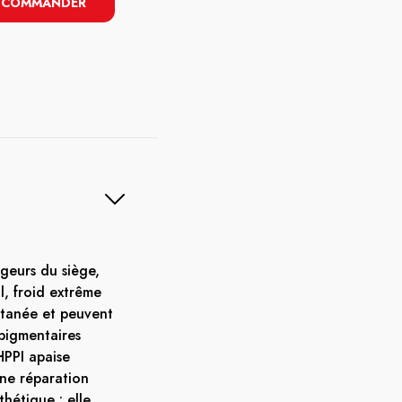
COMMANDER
ugeurs du siège,
l, froid extrême
tanée et peuvent
pigmentaires
HPPI apaise
ne réparation
hétique : elle