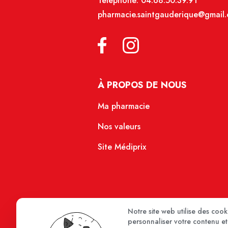
Téléphone:
04.68.50.39.91
pharmacie.saintgauderique@gmail
À PROPOS DE NOUS
Ma pharmacie
Nos valeurs
Site Médiprix
Notre site web utilise des coo
personnaliser votre contenu et 