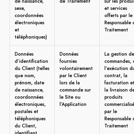
de naissance,
de Traitement
sur les produi
sexe,
et services
coordonnées
offerts par le
électroniques
Responsable 
et
Traitement
téléphoniques)
Données
Données
La gestion de
d’identification
fournies
commandes, 
du Client (telles
volontairement
l’exécution d
que nom,
par le Client
contrat, la
prénom, date
lors de la
facturation e
de naissance,
commande sur
la livraison d
coordonnées
le Site ou
produits
électroniques,
l’Application
commercialis
postales et
par le
téléphoniques
Responsable 
du Client,
Traitement
identifiant