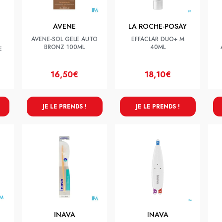
AVENE
LA ROCHE-POSAY
AVENE-SOL GELE AUTO
EFFACLAR DUO+ M
BRONZ 100ML
40ML
E
16,50€
18,10€
JE LE PRENDS !
JE LE PRENDS !
INAVA
INAVA