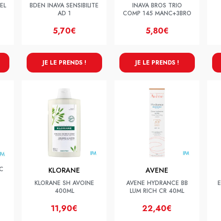
EL
BDEN INAVA SENSIBILITE
INAVA BROS TRIO
AD 1
COMP 145 MANC+3BRO
5,70€
5,80€
JE LE PRENDS !
JE LE PRENDS !
C
KLORANE
AVENE
KLORANE SH AVOINE
AVENE HYDRANCE BB
E
400ML
LUM RICH CR 40ML
11,90€
22,40€