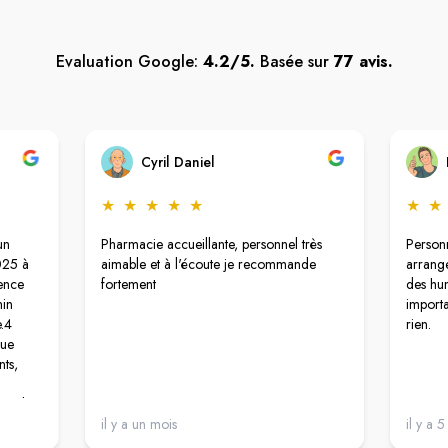
Evaluation Google:
4.2/5.
Basée sur
77 avis.
Cyril Daniel
★
★
★
★
★
★
★
un
Pharmacie accueillante, personnel très
Personn
025 à
aimable et à l'écoute je recommande
arrange
ence
fortement
des hum
min
importa
e.4
rien.
que
nts,
d
ent la
il y a un mois
il y a 