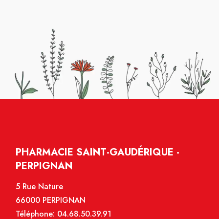
PHARMACIE SAINT-GAUDÉRIQUE -
PERPIGNAN
5 Rue Nature
66000 PERPIGNAN
Téléphone:
04.68.50.39.91