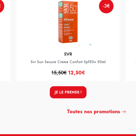
€
-3€
SVR
Svr Sun Secure Creme Confort Spf50+ 50ml
15,50€
12,50€
JE LE PRENDS !
Toutes nos promotions