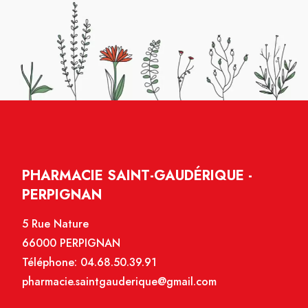
PHARMACIE SAINT-GAUDÉRIQUE -
PERPIGNAN
5 Rue Nature
66000 PERPIGNAN
Téléphone:
04.68.50.39.91
pharmacie.saintgauderique@gmail.com