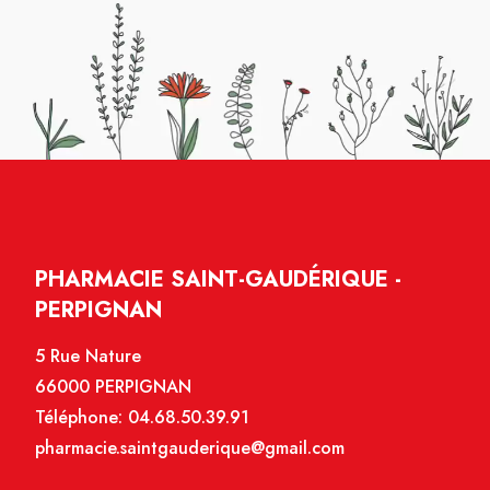
PHARMACIE SAINT-GAUDÉRIQUE -
PERPIGNAN
5 Rue Nature
66000 PERPIGNAN
Téléphone:
04.68.50.39.91
pharmacie.saintgauderique@gmail.com