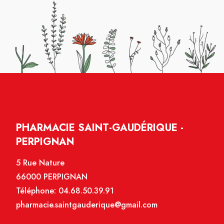
PHARMACIE SAINT-GAUDÉRIQUE -
PERPIGNAN
5 Rue Nature
66000 PERPIGNAN
Téléphone:
04.68.50.39.91
pharmacie.saintgauderique@gmail.com