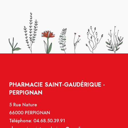
PHARMACIE SAINT-GAUDÉRIQUE -
PERPIGNAN
5 Rue Nature
66000 PERPIGNAN
Téléphone:
04.68.50.39.91