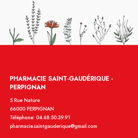
PHARMACIE SAINT-GAUDÉRIQUE -
PERPIGNAN
5 Rue Nature
66000 PERPIGNAN
Téléphone:
04.68.50.39.91
pharmacie.saintgauderique@gmail.com