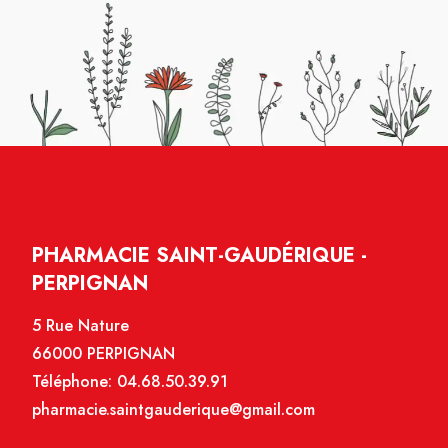
PHARMACIE SAINT-GAUDÉRIQUE -
PERPIGNAN
5 Rue Nature
66000 PERPIGNAN
Téléphone:
04.68.50.39.91
pharmacie.saintgauderique@gmail.com