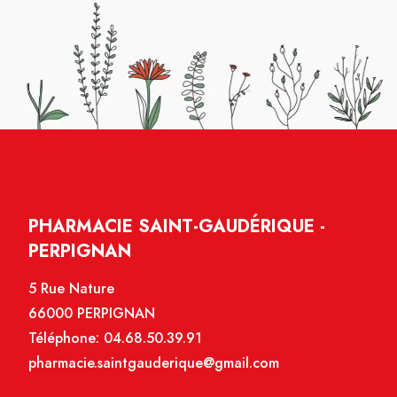
PHARMACIE SAINT-GAUDÉRIQUE -
PERPIGNAN
5 Rue Nature
66000 PERPIGNAN
Téléphone:
04.68.50.39.91
pharmacie.saintgauderique@gmail.com